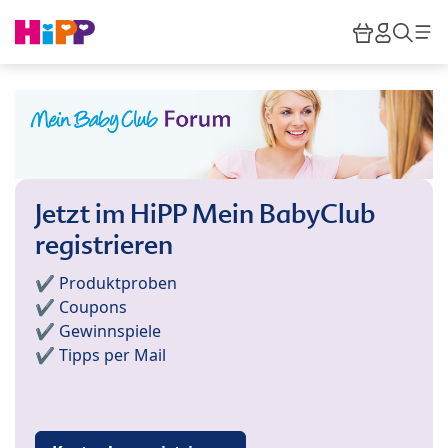
Skip to main content
Warenkor
HiPP M
Such
Jetzt im HiPP Mein BabyClub
registrieren
✔️ Produktproben
✔️ Coupons
✔️ Gewinnspiele
✔️ Tipps per Mail