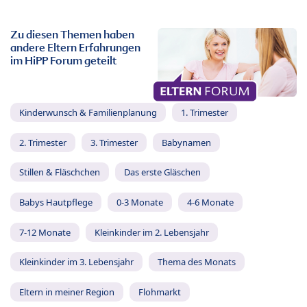
Zu diesen Themen haben
andere Eltern Erfahrungen
im HiPP Forum geteilt
Kinderwunsch & Familienplanung
1. Trimester
2. Trimester
3. Trimester
Babynamen
Stillen & Fläschchen
Das erste Gläschen
Babys Hautpflege
0-3 Monate
4-6 Monate
7-12 Monate
Kleinkinder im 2. Lebensjahr
Kleinkinder im 3. Lebensjahr
Thema des Monats
Eltern in meiner Region
Flohmarkt