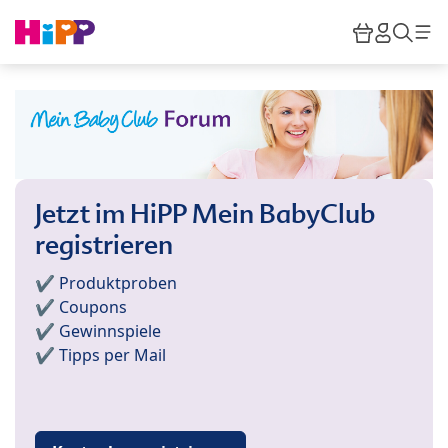
Skip to main content
Warenkor
HiPP M
Such
Jetzt im HiPP Mein BabyClub
registrieren
✔️ Produktproben
✔️ Coupons
✔️ Gewinnspiele
✔️ Tipps per Mail