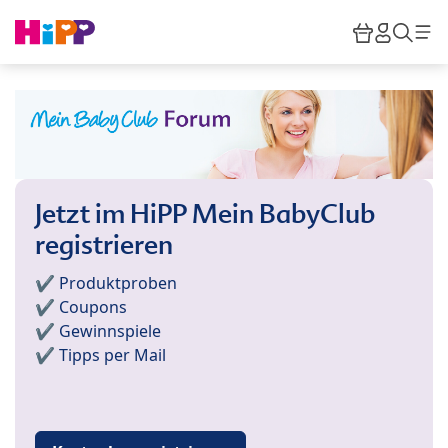
Skip to main content
Warenkor
HiPP M
Such
Jetzt im HiPP Mein BabyClub
registrieren
✔️ Produktproben
✔️ Coupons
✔️ Gewinnspiele
✔️ Tipps per Mail