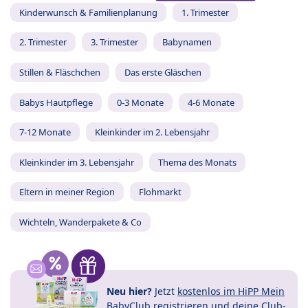
Kinderwunsch & Familienplanung
1. Trimester
2. Trimester
3. Trimester
Babynamen
Stillen & Fläschchen
Das erste Gläschen
Babys Hautpflege
0-3 Monate
4-6 Monate
7-12 Monate
Kleinkinder im 2. Lebensjahr
Kleinkinder im 3. Lebensjahr
Thema des Monats
Eltern in meiner Region
Flohmarkt
Wichteln, Wanderpakete & Co
Neu hier?
Jetzt
kostenlos im HiPP Mein
BabyClub registrieren
und
deine Club-