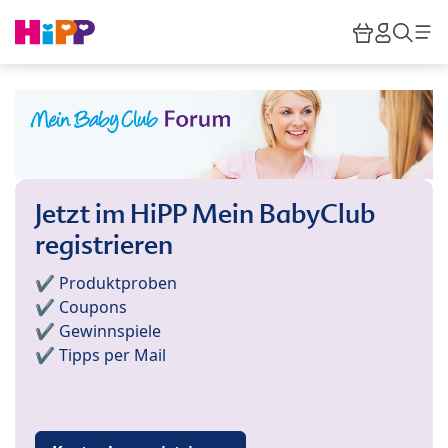
Skip to main content
Warenkor
HiPP M
Such
Jetzt im HiPP Mein BabyClub
registrieren
✔️ Produktproben
✔️ Coupons
✔️ Gewinnspiele
✔️ Tipps per Mail