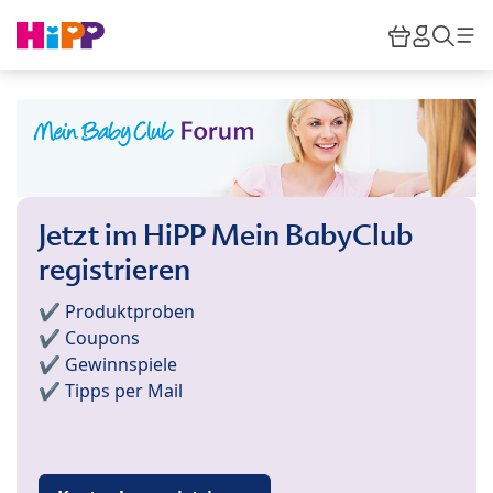
Skip to main content
Warenkor
HiPP M
Such
Jetzt im HiPP Mein BabyClub
registrieren
✔️ Produktproben
✔️ Coupons
✔️ Gewinnspiele
✔️ Tipps per Mail