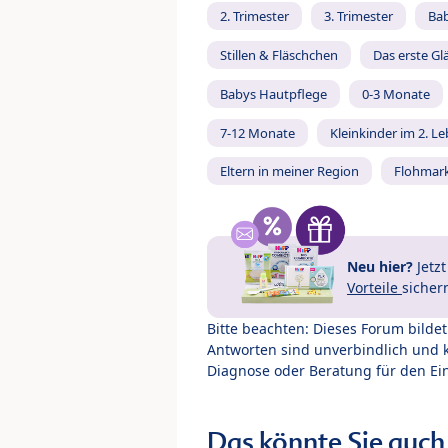
2. Trimester
3. Trimester
Ba
Stillen & Fläschchen
Das erste Gl
Babys Hautpflege
0-3 Monate
7-12 Monate
Kleinkinder im 2. L
Eltern in meiner Region
Flohmar
Neu hier?
Jetz
Vorteile
sicher
Bitte beachten: Dieses Forum bilde
Antworten sind unverbindlich und 
Diagnose oder Beratung für den Ein
Das könnte Sie auch 