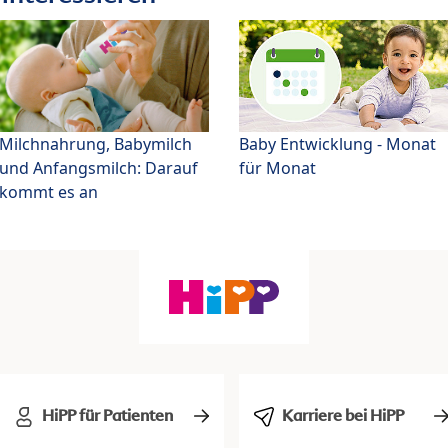
Milchnahrung, Babymilch
Baby Entwicklung - Monat
und Anfangsmilch: Darauf
für Monat
kommt es an
HiPP für Patienten
Karriere bei HiPP