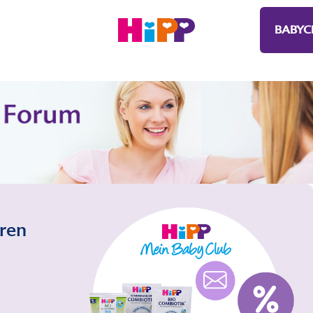
BABYC
eren