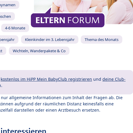
bynamen
äschen
4-6 Monate
ebensjahr
Kleinkinder im 3. Lebensjahr
Thema des Monats
kt
Wichteln, Wanderpakete & Co
t
kostenlos im HiPP Mein BabyClub registrieren
und
deine Club-
n.
t nur allgemeine Informationen zum Inhalt der Fragen ab. Die
können aufgrund der räumlichen Distanz keinesfalls eine
zelfall darstellen oder einen Arztbesuch ersetzen.
interessieren