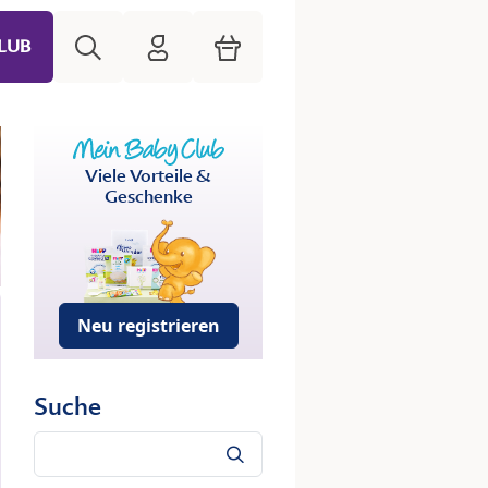
Suche
HiPP Mein Babyclub
Warenkorb
LUB
Viele Vorteile &
Geschenke
Neu registrieren
Suche
Suche