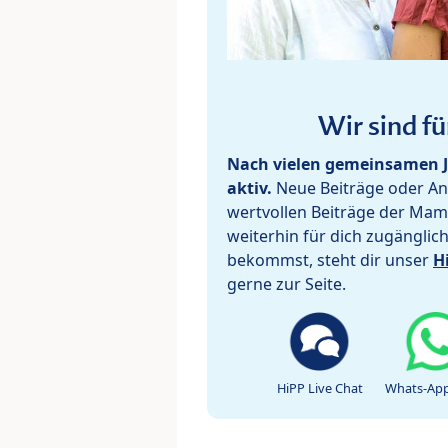
Wir sind fü
Nach vielen gemeinsamen J
aktiv.
Neue Beiträge oder Ant
wertvollen Beiträge der Mam
weiterhin für dich zugänglic
bekommst, steht dir unser
H
gerne zur Seite.
HiPP Live Chat
Whats-App