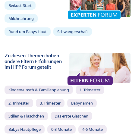
Beikost-Start
Milchnahrung
Rund um Babys Haut
Schwangerschaft
Zu diesen Themen haben
andere Eltern Erfahrungen
im HiPP Forum geteilt
Kinderwunsch & Familienplanung
1. Trimester
2. Trimester
3. Trimester
Babynamen
Stillen & Fläschchen
Das erste Gläschen
Babys Hautpflege
0-3 Monate
4-6 Monate