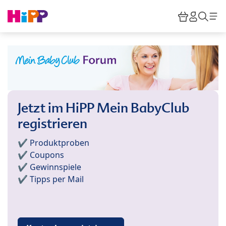
Skip to main content
Warenkor
HiPP M
Such
Jetzt im HiPP Mein BabyClub
registrieren
✔️ Produktproben
✔️ Coupons
✔️ Gewinnspiele
✔️ Tipps per Mail