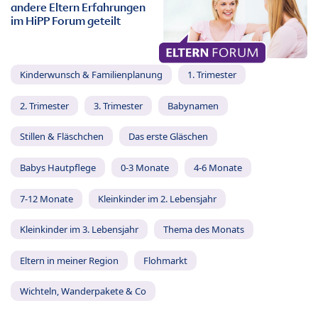
andere Eltern Erfahrungen
im HiPP Forum geteilt
Kinderwunsch & Familienplanung
1. Trimester
2. Trimester
3. Trimester
Babynamen
Stillen & Fläschchen
Das erste Gläschen
Babys Hautpflege
0-3 Monate
4-6 Monate
7-12 Monate
Kleinkinder im 2. Lebensjahr
Kleinkinder im 3. Lebensjahr
Thema des Monats
Eltern in meiner Region
Flohmarkt
Wichteln, Wanderpakete & Co