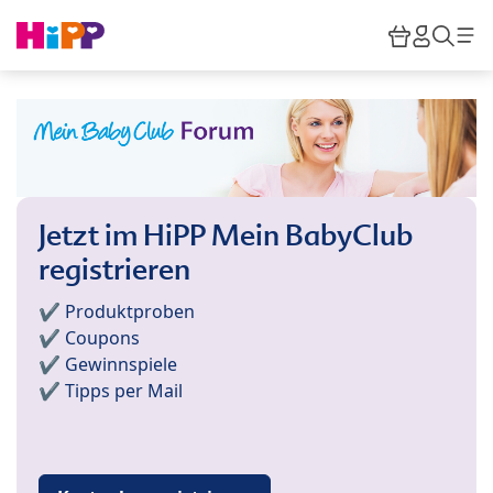
Skip to main content
Warenkor
HiPP M
Such
Jetzt im HiPP Mein BabyClub
registrieren
✔️ Produktproben
✔️ Coupons
✔️ Gewinnspiele
✔️ Tipps per Mail