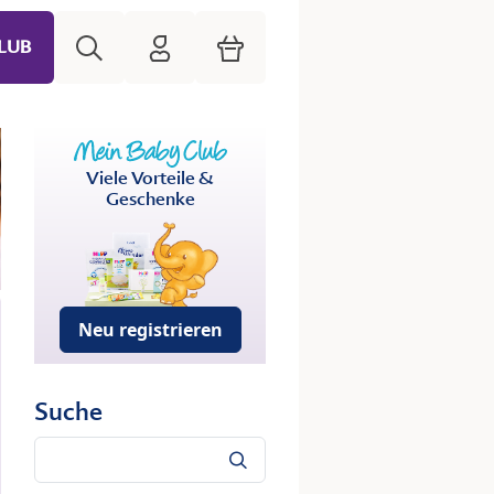
Suche
HiPP Mein Babyclub
Warenkorb
LUB
Viele Vorteile &
Geschenke
Neu registrieren
Suche
Suche