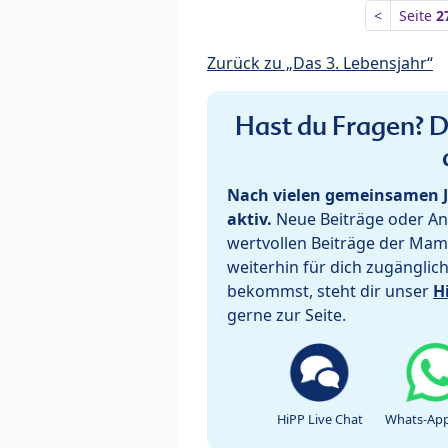
<
Seite
2
Zurück zu „Das 3. Lebensjahr“
Hast du Fragen? De
Nach vielen gemeinsamen J
aktiv.
Neue Beiträge oder Ant
wertvollen Beiträge der Mam
weiterhin für dich zugänglic
bekommst, steht dir unser
H
gerne zur Seite.
HiPP Live Chat
Whats-App