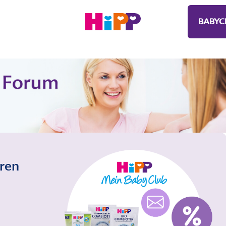
BABYC
eren