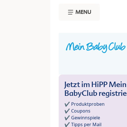
Skip to main content
MENU
Jetzt im HiPP Mein
BabyClub registri
✔️ Produktproben
✔️ Coupons
✔️ Gewinnspiele
✔️ Tipps per Mail