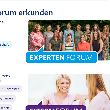
Forum erkunden
es
schaft
Eltern
t
1. Trimester
bynamen
äschen