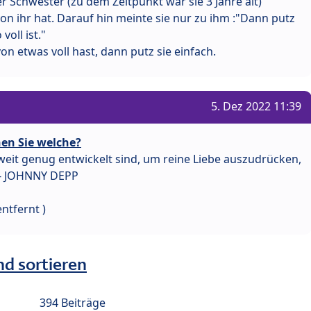
 Schwester (zu dem Zeitpunkt war sie 3 Jahre alt)
von ihr hat. Darauf hin meinte sie nur zu ihm :"Dann putz
voll ist."
on etwas voll hast, dann putz sie einfach.
5. Dez 2022 11:39
en Sie welche?
weit genug entwickelt sind, um reine Liebe auszudrücken,
 - JOHNNY DEPP
ntfernt )
nd sortieren
394 Beiträge