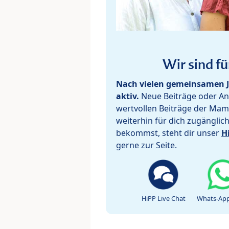
Wir sind fü
Nach vielen gemeinsamen J
aktiv.
Neue Beiträge oder Ant
wertvollen Beiträge der Mam
weiterhin für dich zugänglic
bekommst, steht dir unser
H
gerne zur Seite.
HiPP Live Chat
Whats-App