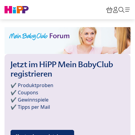
Skip to main content
Warenkor
HiPP M
Such
Jetzt im HiPP Mein BabyClub
registrieren
✔️ Produktproben
✔️ Coupons
✔️ Gewinnspiele
✔️ Tipps per Mail