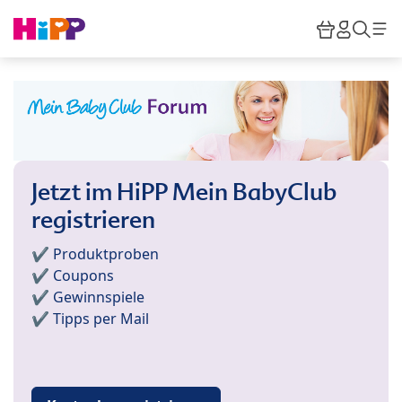
Skip to main content
Warenkor
HiPP M
Such
Jetzt im HiPP Mein BabyClub
registrieren
✔️ Produktproben
✔️ Coupons
✔️ Gewinnspiele
✔️ Tipps per Mail