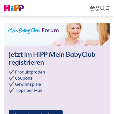
Skip to main content
Warenkor
HiPP M
Such
Jetzt im HiPP Mein BabyClub
registrieren
✔️ Produktproben
✔️ Coupons
✔️ Gewinnspiele
✔️ Tipps per Mail