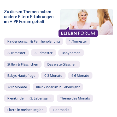
Zu diesen Themen haben
andere Eltern Erfahrungen
im HiPP Forum geteilt
Kinderwunsch & Familienplanung
1. Trimester
2. Trimester
3. Trimester
Babynamen
Stillen & Fläschchen
Das erste Gläschen
Babys Hautpflege
0-3 Monate
4-6 Monate
7-12 Monate
Kleinkinder im 2. Lebensjahr
Kleinkinder im 3. Lebensjahr
Thema des Monats
Eltern in meiner Region
Flohmarkt