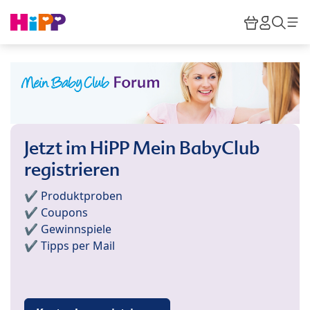
Skip to main content
Warenkor
HiPP M
Such
Jetzt im HiPP Mein BabyClub
registrieren
✔️ Produktproben
✔️ Coupons
✔️ Gewinnspiele
✔️ Tipps per Mail