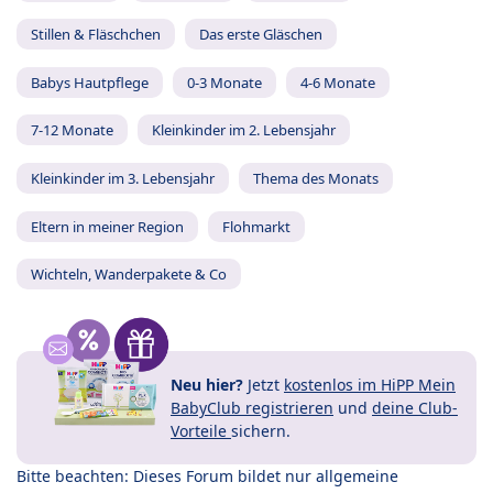
Stillen & Fläschchen
Das erste Gläschen
Babys Hautpflege
0-3 Monate
4-6 Monate
7-12 Monate
Kleinkinder im 2. Lebensjahr
Kleinkinder im 3. Lebensjahr
Thema des Monats
Eltern in meiner Region
Flohmarkt
Wichteln, Wanderpakete & Co
Neu hier?
Jetzt
kostenlos im HiPP Mein
BabyClub registrieren
und
deine Club-
Vorteile
sichern.
Bitte beachten: Dieses Forum bildet nur allgemeine