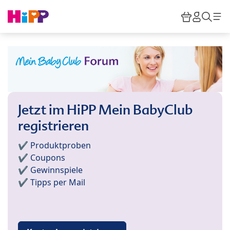
Skip to main content
Warenkor
HiPP M
Such
Jetzt im HiPP Mein BabyClub
registrieren
✔️ Produktproben
✔️ Coupons
✔️ Gewinnspiele
✔️ Tipps per Mail