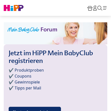
Skip to main content
Warenkor
HiPP M
Such
Jetzt im HiPP Mein BabyClub
registrieren
✔️ Produktproben
✔️ Coupons
✔️ Gewinnspiele
✔️ Tipps per Mail