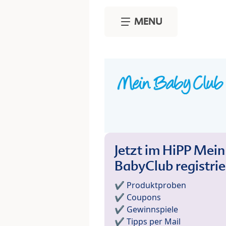
Skip to main content
MENU
Jetzt im HiPP Mein
BabyClub registri
✔️ Produktproben
✔️ Coupons
✔️ Gewinnspiele
✔️ Tipps per Mail