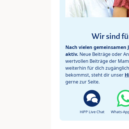
Wir sind fü
Nach vielen gemeinsamen J
aktiv.
Neue Beiträge oder Ant
wertvollen Beiträge der Mam
weiterhin für dich zugänglic
bekommst, steht dir unser
H
gerne zur Seite.
HiPP Live Chat
Whats-App