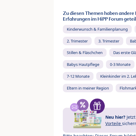
Zu diesen Themen haben andere 
Erfahrungen im HiPP Forum geteil
Kinderwunsch & Familienplanung
2. Trimester
3. Trimester
Ba
Stillen & Fläschchen
Das erste Gl
Babys Hautpflege
0-3 Monate
7-12 Monate
Kleinkinder im 2. L
Eltern in meiner Region
Flohmar
Neu hier?
Jetz
Vorteile
sicher
Bitte beachten: Dieses Forum bilde