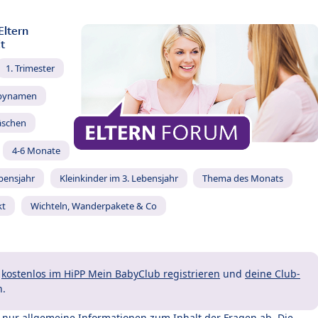
Eltern
t
1. Trimester
bynamen
äschen
4-6 Monate
ebensjahr
Kleinkinder im 3. Lebensjahr
Thema des Monats
kt
Wichteln, Wanderpakete & Co
t
kostenlos im HiPP Mein BabyClub registrieren
und
deine Club-
n.
t nur allgemeine Informationen zum Inhalt der Fragen ab. Die