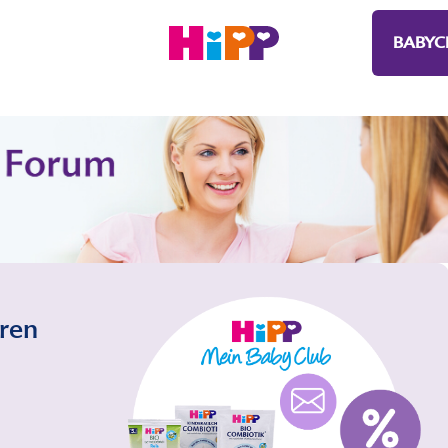
BABYC
eren