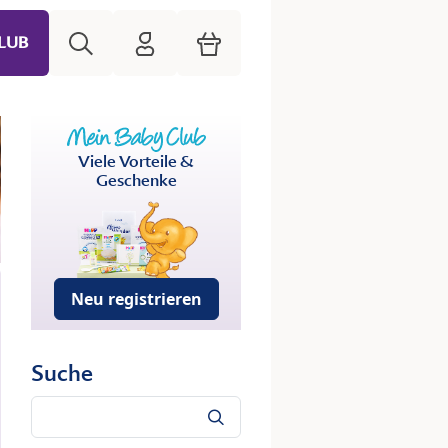
Suche
HiPP Mein Babyclub
Warenkorb
LUB
Viele Vorteile &
Geschenke
Neu registrieren
Suche
Suche