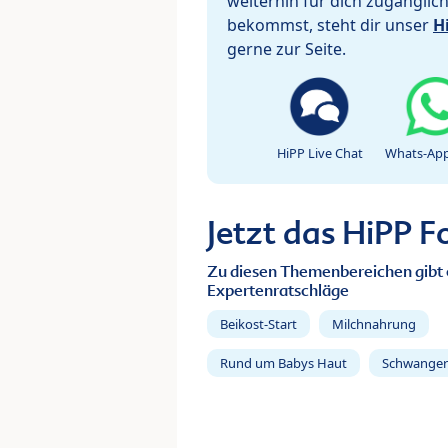
weiterhin für dich zugänglic
bekommst, steht dir unser
H
gerne zur Seite.
HiPP Live Chat
Whats-App
Jetzt das HiPP 
Zu diesen Themenbereichen gibt 
Expertenratschläge
Beikost-Start
Milchnahrung
Rund um Babys Haut
Schwanger