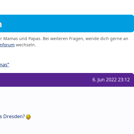
m
er Mamas und Papas. Bei weiteren Fragen, wende dich gerne an
enforum
wechseln.
mas“
6. Jun 2022 23:12
us Dresden?