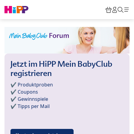
Skip to main content
Warenkor
HiPP M
Such
Jetzt im HiPP Mein BabyClub
registrieren
✔️ Produktproben
✔️ Coupons
✔️ Gewinnspiele
✔️ Tipps per Mail