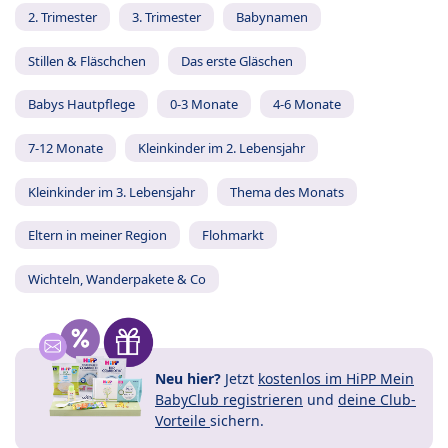
2. Trimester
3. Trimester
Babynamen
Stillen & Fläschchen
Das erste Gläschen
Babys Hautpflege
0-3 Monate
4-6 Monate
7-12 Monate
Kleinkinder im 2. Lebensjahr
Kleinkinder im 3. Lebensjahr
Thema des Monats
Eltern in meiner Region
Flohmarkt
Wichteln, Wanderpakete & Co
Neu hier?
Jetzt
kostenlos im HiPP Mein
BabyClub registrieren
und
deine Club-
Vorteile
sichern.