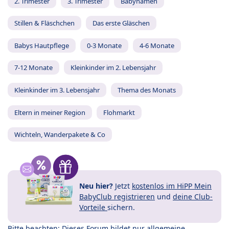
2. Trimester
3. Trimester
Babynamen
Stillen & Fläschchen
Das erste Gläschen
Babys Hautpflege
0-3 Monate
4-6 Monate
7-12 Monate
Kleinkinder im 2. Lebensjahr
Kleinkinder im 3. Lebensjahr
Thema des Monats
Eltern in meiner Region
Flohmarkt
Wichteln, Wanderpakete & Co
Neu hier?
Jetzt
kostenlos im HiPP Mein
BabyClub registrieren
und
deine Club-
Vorteile
sichern.
Bitte beachten: Dieses Forum bildet nur allgemeine