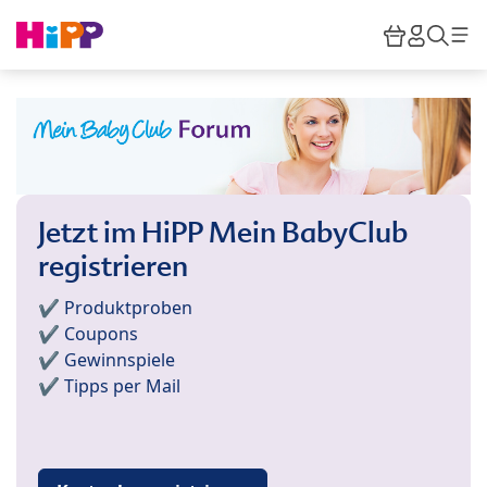
Skip to main content
Warenkor
HiPP M
Such
Jetzt im HiPP Mein BabyClub
registrieren
✔️ Produktproben
✔️ Coupons
✔️ Gewinnspiele
✔️ Tipps per Mail