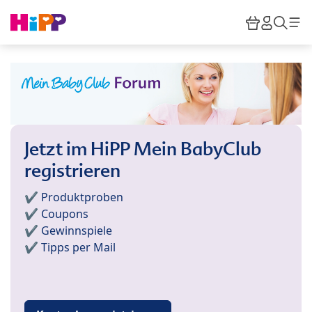
Skip to main content
Warenkor
HiPP M
Such
Jetzt im HiPP Mein BabyClub
registrieren
✔️ Produktproben
✔️ Coupons
✔️ Gewinnspiele
✔️ Tipps per Mail