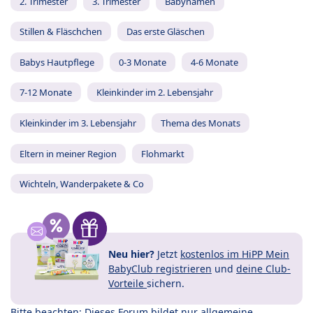
2. Trimester
3. Trimester
Babynamen
Stillen & Fläschchen
Das erste Gläschen
Babys Hautpflege
0-3 Monate
4-6 Monate
7-12 Monate
Kleinkinder im 2. Lebensjahr
Kleinkinder im 3. Lebensjahr
Thema des Monats
Eltern in meiner Region
Flohmarkt
Wichteln, Wanderpakete & Co
Neu hier?
Jetzt
kostenlos im HiPP Mein
BabyClub registrieren
und
deine Club-
Vorteile
sichern.
Bitte beachten: Dieses Forum bildet nur allgemeine