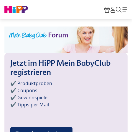
Skip to main content
Warenkor
HiPP M
Such
Jetzt im HiPP Mein BabyClub
registrieren
✔️ Produktproben
✔️ Coupons
✔️ Gewinnspiele
✔️ Tipps per Mail