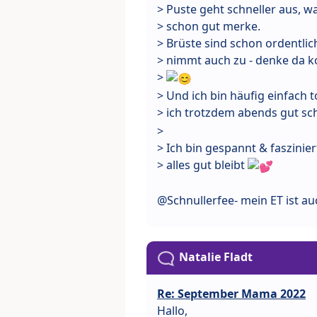
> Puste geht schneller aus, w
> schon gut merke.
> Brüste sind schon ordentl
> nimmt auch zu - denke da 
>
> Und ich bin häufig einfac
> ich trotzdem abends gut sc
>
> Ich bin gespannt & faszinier
> alles gut bleibt
@Schnullerfee- mein ET ist au
Natalie Fladt
Re: September Mama 2022
Hallo,