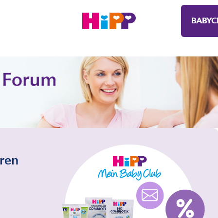
BABYC
eren