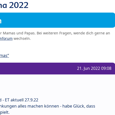
a 2022
m
er Mamas und Papas. Bei weiteren Fragen, wende dich gerne an
enforum
wechseln.
amas“
21. Jun 2022 09:08
d - ET aktuell 27.9.22
nkungen alles machen können - habe Glück, dass
pielt.