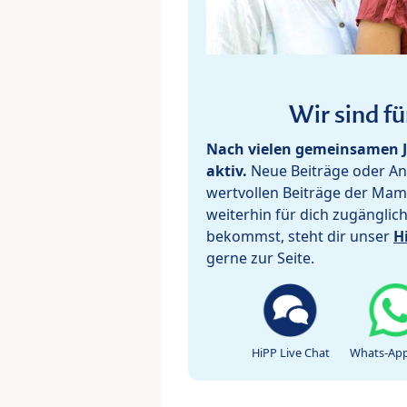
Wir sind fü
Nach vielen gemeinsamen J
aktiv.
Neue Beiträge oder Ant
wertvollen Beiträge der Mam
weiterhin für dich zugänglic
bekommst, steht dir unser
H
gerne zur Seite.
HiPP Live Chat
Whats-App