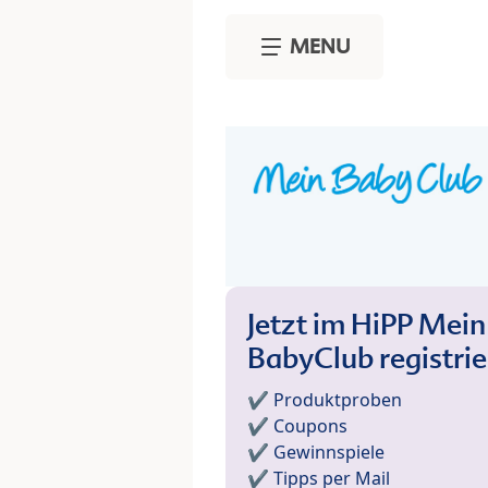
Skip to main content
MENU
Jetzt im HiPP Mein
BabyClub registri
✔️ Produktproben
✔️ Coupons
✔️ Gewinnspiele
✔️ Tipps per Mail