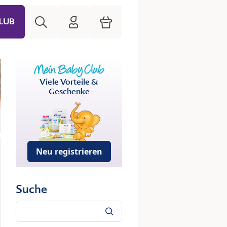
Suche
HiPP Mein Babyclub
Warenkorb
LUB
Viele Vorteile &
Geschenke
Neu registrieren
Suche
Suche