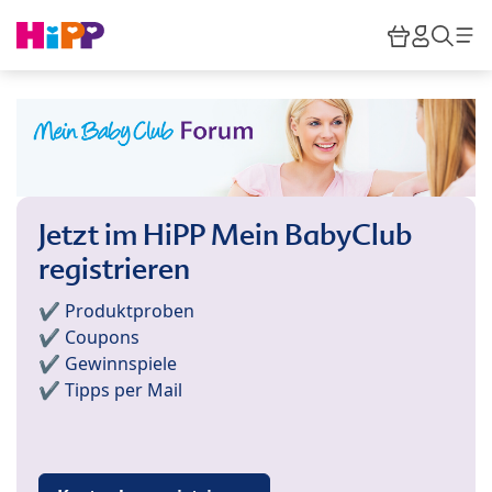
Skip to main content
Warenkor
HiPP M
Such
Jetzt im HiPP Mein BabyClub
registrieren
✔️ Produktproben
✔️ Coupons
✔️ Gewinnspiele
✔️ Tipps per Mail