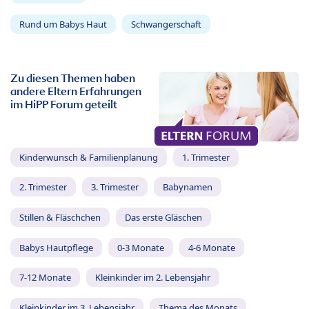
Rund um Babys Haut
Schwangerschaft
Zu diesen Themen haben
andere Eltern Erfahrungen
im HiPP Forum geteilt
Kinderwunsch & Familienplanung
1. Trimester
2. Trimester
3. Trimester
Babynamen
Stillen & Fläschchen
Das erste Gläschen
Babys Hautpflege
0-3 Monate
4-6 Monate
7-12 Monate
Kleinkinder im 2. Lebensjahr
Kleinkinder im 3. Lebensjahr
Thema des Monats