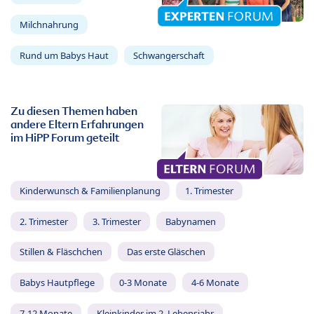
Milchnahrung
Rund um Babys Haut
Schwangerschaft
Zu diesen Themen haben
andere Eltern Erfahrungen
im HiPP Forum geteilt
Kinderwunsch & Familienplanung
1. Trimester
2. Trimester
3. Trimester
Babynamen
Stillen & Fläschchen
Das erste Gläschen
Babys Hautpflege
0-3 Monate
4-6 Monate
7-12 Monate
Kleinkinder im 2. Lebensjahr