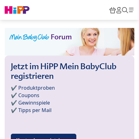
Skip to main content
Warenkor
HiPP M
Such
Jetzt im HiPP Mein BabyClub
registrieren
✔️ Produktproben
✔️ Coupons
✔️ Gewinnspiele
✔️ Tipps per Mail