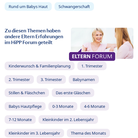
Rund um Babys Haut
Schwangerschaft
Zu diesen Themen haben
andere Eltern Erfahrungen
im HiPP Forum geteilt
Kinderwunsch & Familienplanung
1. Trimester
2. Trimester
3. Trimester
Babynamen
Stillen & Fläschchen
Das erste Gläschen
Babys Hautpflege
0-3 Monate
4-6 Monate
7-12 Monate
Kleinkinder im 2. Lebensjahr
Kleinkinder im 3. Lebensjahr
Thema des Monats