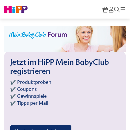
Skip to main content
Warenkor
HiPP M
Such
Jetzt im HiPP Mein BabyClub
registrieren
✔️ Produktproben
✔️ Coupons
✔️ Gewinnspiele
✔️ Tipps per Mail