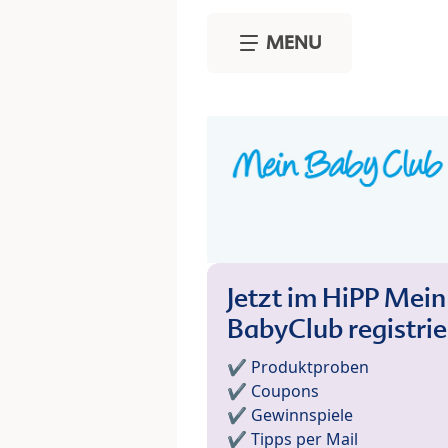
Skip to main content
MENU
Jetzt im HiPP Mein
BabyClub registri
✔️ Produktproben
✔️ Coupons
✔️ Gewinnspiele
✔️ Tipps per Mail