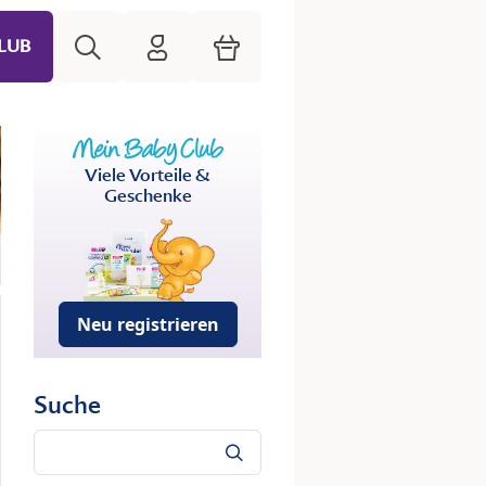
Suche
HiPP Mein Babyclub
Warenkorb
LUB
Viele Vorteile &
Geschenke
Neu registrieren
Suche
Suche