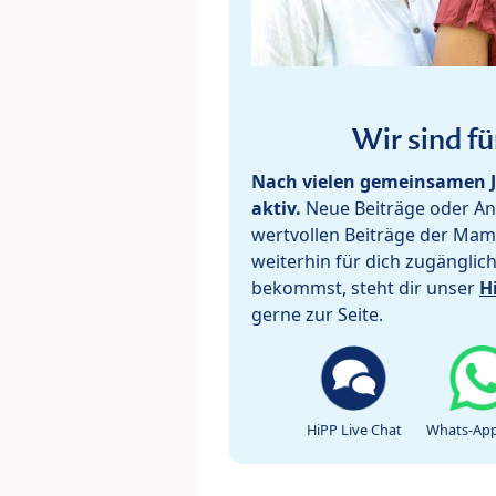
Wir sind fü
Nach vielen gemeinsamen J
aktiv.
Neue Beiträge oder Ant
wertvollen Beiträge der Mam
weiterhin für dich zugänglic
bekommst, steht dir unser
H
gerne zur Seite.
HiPP Live Chat
Whats-App