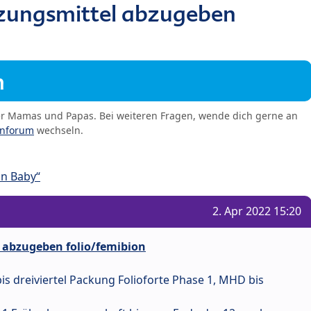
ungsmittel abzugeben
m
er Mamas und Papas. Bei weiteren Fragen, wende dich gerne an
enforum
wechseln.
in Baby“
2. Apr 2022 15:20
abzugeben folio/femibion
bis dreiviertel Packung Folioforte Phase 1, MHD bis