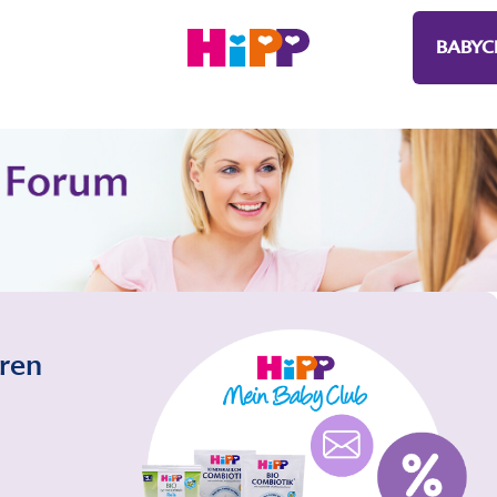
BABYC
eren