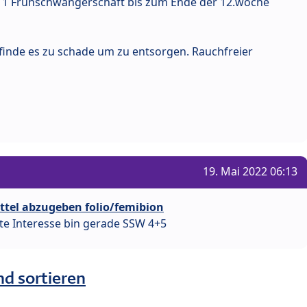
n 1 Frühschwangerschaft bis zum Ende der 12.woche
h finde es zu schade um zu entsorgen. Rauchfreier
19. Mai 2022 06:13
tel abzugeben folio/femibion
tte Interesse bin gerade SSW 4+5
nd sortieren