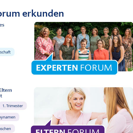
Forum erkunden
es
schaft
Eltern
t
1. Trimester
bynamen
äschen