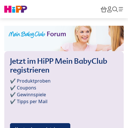
Skip to main content
Warenkor
HiPP M
Such
Jetzt im HiPP Mein BabyClub
registrieren
✔️ Produktproben
✔️ Coupons
✔️ Gewinnspiele
✔️ Tipps per Mail