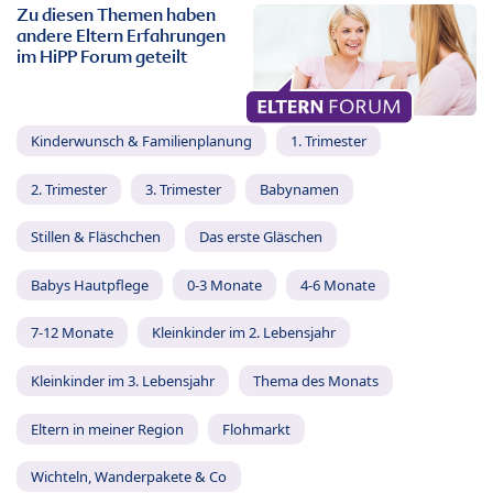
Zu diesen Themen haben
andere Eltern Erfahrungen
im HiPP Forum geteilt
Kinderwunsch & Familienplanung
1. Trimester
2. Trimester
3. Trimester
Babynamen
Stillen & Fläschchen
Das erste Gläschen
Babys Hautpflege
0-3 Monate
4-6 Monate
7-12 Monate
Kleinkinder im 2. Lebensjahr
Kleinkinder im 3. Lebensjahr
Thema des Monats
Eltern in meiner Region
Flohmarkt
Wichteln, Wanderpakete & Co