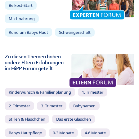
Beikost-Start
Milchnahrung
Rund um Babys Haut
Schwangerschaft
Zu diesen Themen haben
andere Eltern Erfahrungen
im HiPP Forum geteilt
Kinderwunsch & Familienplanung
1. Trimester
2. Trimester
3. Trimester
Babynamen
Stillen & Fläschchen
Das erste Gläschen
Babys Hautpflege
0-3 Monate
4-6 Monate