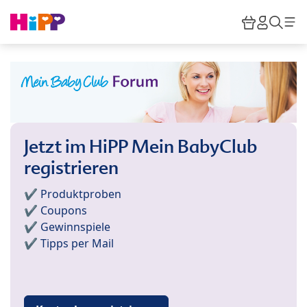
Skip to main content
Warenkor
HiPP M
Such
Jetzt im HiPP Mein BabyClub
registrieren
✔️ Produktproben
✔️ Coupons
✔️ Gewinnspiele
✔️ Tipps per Mail