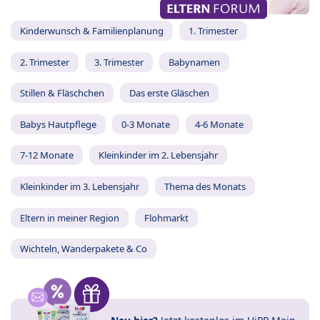
Kinderwunsch & Familienplanung
1. Trimester
2. Trimester
3. Trimester
Babynamen
Stillen & Fläschchen
Das erste Gläschen
Babys Hautpflege
0-3 Monate
4-6 Monate
7-12 Monate
Kleinkinder im 2. Lebensjahr
Kleinkinder im 3. Lebensjahr
Thema des Monats
Eltern in meiner Region
Flohmarkt
Wichteln, Wanderpakete & Co