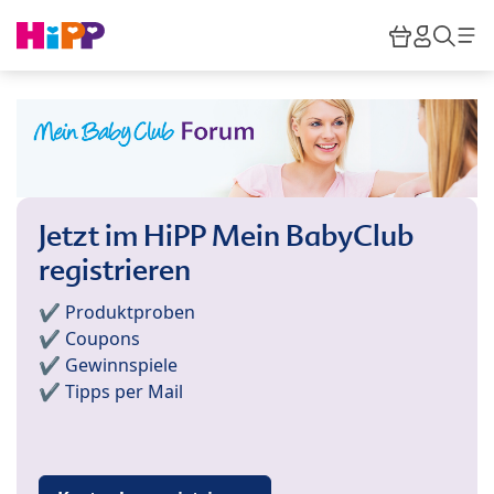
Skip to main content
Warenkor
HiPP M
Such
Jetzt im HiPP Mein BabyClub
registrieren
✔️ Produktproben
✔️ Coupons
✔️ Gewinnspiele
✔️ Tipps per Mail