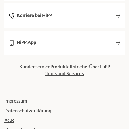
Karriere bei HiPP
HiPP App
Kundenservice
Produkte
Ratgeber
Über HiPP
Tools und Services
Impressum
Datenschutzerklärung
AGB