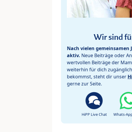
Wir sind fü
Nach vielen gemeinsamen J
aktiv.
Neue Beiträge oder Ant
wertvollen Beiträge der Mam
weiterhin für dich zugänglic
bekommst, steht dir unser
H
gerne zur Seite.
HiPP Live Chat
Whats-App