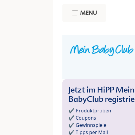
Skip to main content
MENU
Jetzt im HiPP Mein
BabyClub registri
✔️ Produktproben
✔️ Coupons
✔️ Gewinnspiele
✔️ Tipps per Mail