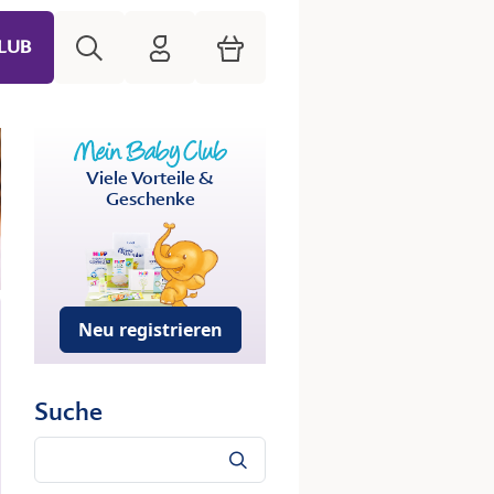
Suche
HiPP Mein Babyclub
Warenkorb
LUB
Viele Vorteile &
Geschenke
Neu registrieren
Suche
Suche