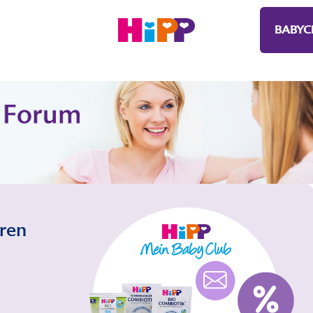
BABYC
eren