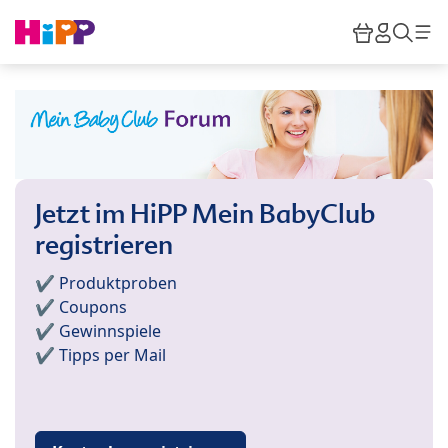
Skip to main content
Warenkor
HiPP M
Such
Jetzt im HiPP Mein BabyClub
registrieren
✔️ Produktproben
✔️ Coupons
✔️ Gewinnspiele
✔️ Tipps per Mail