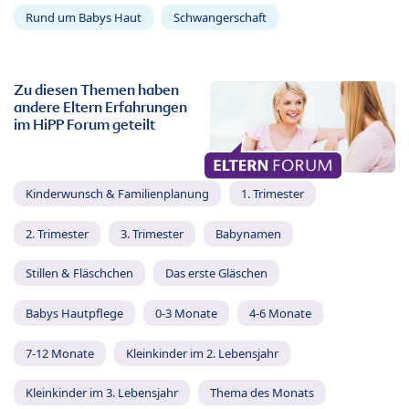
Rund um Babys Haut
Schwangerschaft
Zu diesen Themen haben
andere Eltern Erfahrungen
im HiPP Forum geteilt
Kinderwunsch & Familienplanung
1. Trimester
2. Trimester
3. Trimester
Babynamen
Stillen & Fläschchen
Das erste Gläschen
Babys Hautpflege
0-3 Monate
4-6 Monate
7-12 Monate
Kleinkinder im 2. Lebensjahr
Kleinkinder im 3. Lebensjahr
Thema des Monats