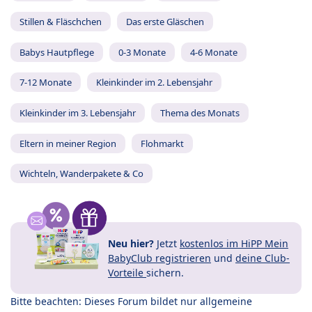
Stillen & Fläschchen
Das erste Gläschen
Babys Hautpflege
0-3 Monate
4-6 Monate
7-12 Monate
Kleinkinder im 2. Lebensjahr
Kleinkinder im 3. Lebensjahr
Thema des Monats
Eltern in meiner Region
Flohmarkt
Wichteln, Wanderpakete & Co
Neu hier?
Jetzt
kostenlos im HiPP Mein
BabyClub registrieren
und
deine Club-
Vorteile
sichern.
Bitte beachten: Dieses Forum bildet nur allgemeine