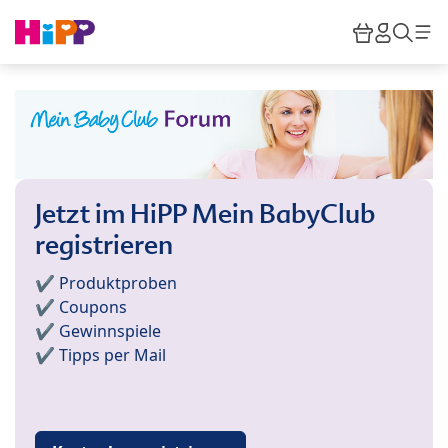
Skip to main content
Warenkor
HiPP M
Such
Jetzt im HiPP Mein BabyClub
registrieren
✔️ Produktproben
✔️ Coupons
✔️ Gewinnspiele
✔️ Tipps per Mail