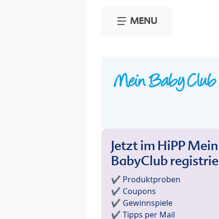
Skip to main content
MENU
Jetzt im HiPP Mein
BabyClub registri
✔️ Produktproben
✔️ Coupons
✔️ Gewinnspiele
✔️ Tipps per Mail