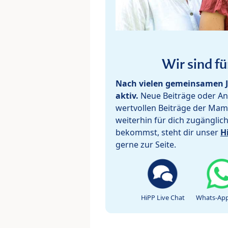
Wir sind fü
Nach vielen gemeinsamen J
aktiv.
Neue Beiträge oder Ant
wertvollen Beiträge der Mam
weiterhin für dich zugänglic
bekommst, steht dir unser
H
gerne zur Seite.
HiPP Live Chat
Whats-App