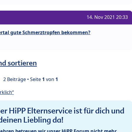
14. Nov 2021 20:33
ertal gute Schmerztropfen bekommen?
nd sortieren
2 Beiträge • Seite
1
von
1
klich“
r HiPP Elternservice ist für dich und
deinen Liebling da!
ahren betreuen wir unser HiPP Forum nicht mehr