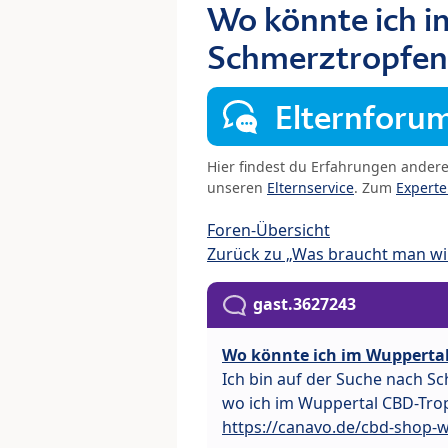
Wo könnte ich i
Schmerztropfe
Elternforu
Hier findest du Erfahrungen ander
unseren
Elternservice
. Zum
Expert
Foren-Übersicht
Zurück zu „Was braucht man wir
gast.3627243
Wo könnte ich im Wupperta
Ich bin auf der Suche nach S
wo ich im Wuppertal CBD-Tro
https://canavo.de/cbd-shop-