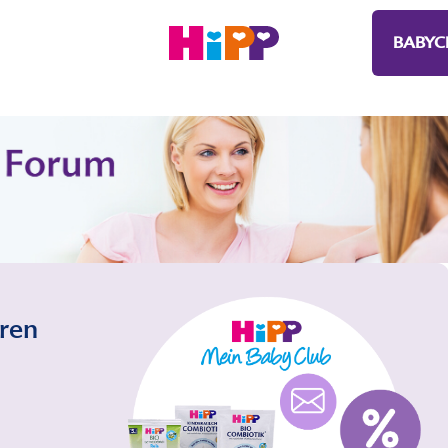
BABYC
eren