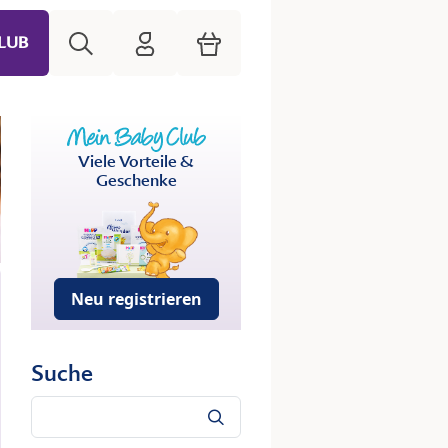
Suche
HiPP Mein Babyclub
Warenkorb
LUB
Viele Vorteile &
Geschenke
Neu registrieren
Suche
Suche