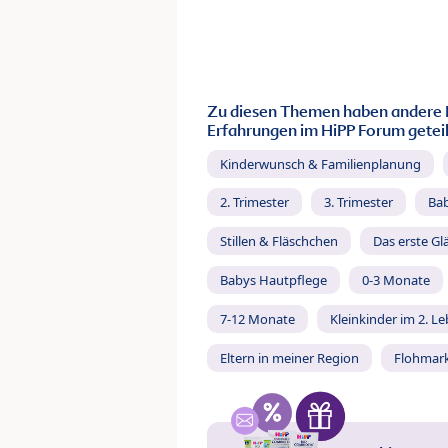
Zu diesen Themen haben andere 
Erfahrungen im HiPP Forum geteil
Kinderwunsch & Familienplanung
2. Trimester
3. Trimester
Ba
Stillen & Fläschchen
Das erste Gl
Babys Hautpflege
0-3 Monate
7-12 Monate
Kleinkinder im 2. L
Eltern in meiner Region
Flohmar