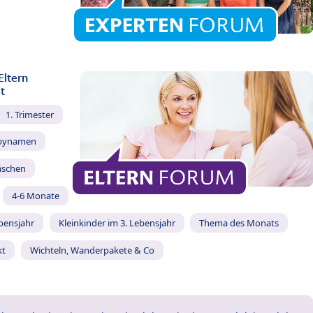
Eltern
t
1. Trimester
bynamen
äschen
4-6 Monate
ebensjahr
Kleinkinder im 3. Lebensjahr
Thema des Monats
kt
Wichteln, Wanderpakete & Co