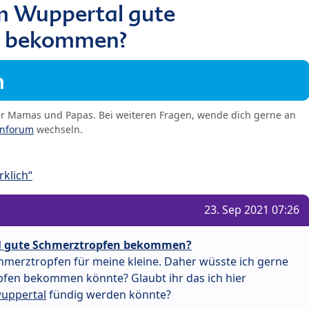
m Wuppertal gute
n bekommen?
m
er Mamas und Papas. Bei weiteren Fragen, wende dich gerne an
enforum
wechseln.
klich“
23. Sep 2021 07:26
l gute Schmerztropfen bekommen?
chmerztropfen für meine kleine. Daher wüsste ich gerne
pfen bekommen könnte? Glaubt ihr das ich hier
wuppertal
fündig werden könnte?