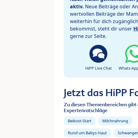
aktiv.
Neue Beiträge oder Ant
wertvollen Beiträge der Mam
weiterhin für dich zugänglic
bekommst, steht dir unser
H
gerne zur Seite.
HiPP Live Chat
Whats-App
Jetzt das HiPP 
Zu diesen Themenbereichen gibt 
Expertenratschläge
Beikost-Start
Milchnahrung
Rund um Babys Haut
Schwanger