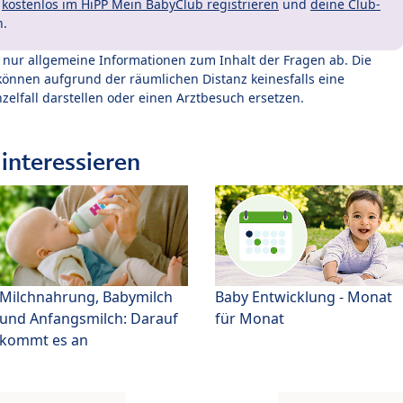
t
kostenlos im HiPP Mein BabyClub registrieren
und
deine Club-
n.
t nur allgemeine Informationen zum Inhalt der Fragen ab. Die
können aufgrund der räumlichen Distanz keinesfalls eine
zelfall darstellen oder einen Arztbesuch ersetzen.
interessieren
Milchnahrung, Babymilch
Baby Entwicklung - Monat
und Anfangsmilch: Darauf
für Monat
kommt es an