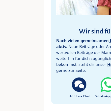
Wir sind fü
Nach vielen gemeinsamen J
aktiv.
Neue Beiträge oder Ant
wertvollen Beiträge der Mam
weiterhin für dich zugänglic
bekommst, steht dir unser
H
gerne zur Seite.
HiPP Live Chat
Whats-App