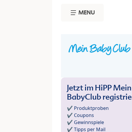
Skip to main content
MENU
Jetzt im HiPP Mein
BabyClub registri
✔️ Produktproben
✔️ Coupons
✔️ Gewinnspiele
✔️ Tipps per Mail