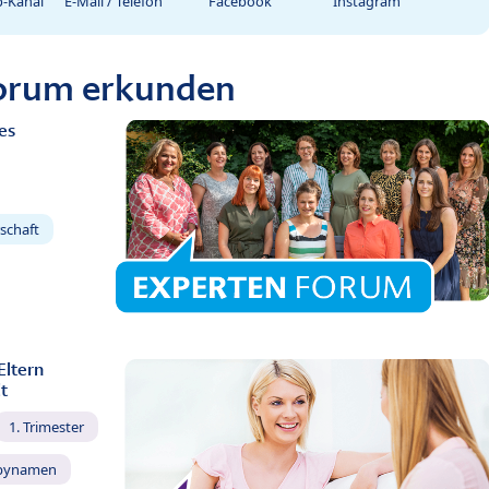
-Kanal
E-Mail / Telefon
Facebook
Instagram
Forum erkunden
es
schaft
Eltern
t
1. Trimester
bynamen