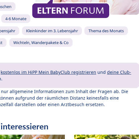
äschen
4-6 Monate
ebensjahr
Kleinkinder im 3. Lebensjahr
Thema des Monats
kt
Wichteln, Wanderpakete & Co
t
kostenlos im HiPP Mein BabyClub registrieren
und
deine Club-
n.
t nur allgemeine Informationen zum Inhalt der Fragen ab. Die
können aufgrund der räumlichen Distanz keinesfalls eine
zelfall darstellen oder einen Arztbesuch ersetzen.
interessieren