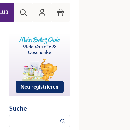
Suche
HiPP Mein Babyclub
Warenkorb
LUB
Viele Vorteile &
Geschenke
Neu registrieren
Suche
Suche