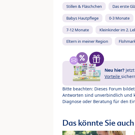
Stillen & Fläschchen
Das erste Gl
Babys Hautpflege
0-3 Monate
7-12 Monate
Kleinkinder im 2. L
Eltern in meiner Region
Flohmar
Neu hier?
Jetz
Vorteile
sicher
Bitte beachten: Dieses Forum bilde
Antworten sind unverbindlich und 
Diagnose oder Beratung für den Ein
Das könnte Sie auch 