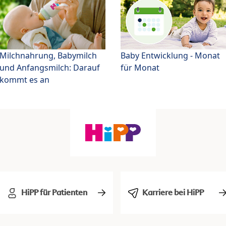
Milchnahrung, Babymilch
Baby Entwicklung - Monat
und Anfangsmilch: Darauf
für Monat
kommt es an
HiPP für Patienten
Karriere bei HiPP