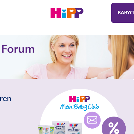
BABYC
eren