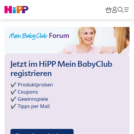
Skip to main content
Warenkor
HiPP M
Such
Jetzt im HiPP Mein BabyClub
registrieren
✔️ Produktproben
✔️ Coupons
✔️ Gewinnspiele
✔️ Tipps per Mail