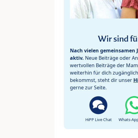
Wir sind fü
Nach vielen gemeinsamen J
aktiv.
Neue Beiträge oder Ant
wertvollen Beiträge der Mam
weiterhin für dich zugänglic
bekommst, steht dir unser
H
gerne zur Seite.
HiPP Live Chat
Whats-App