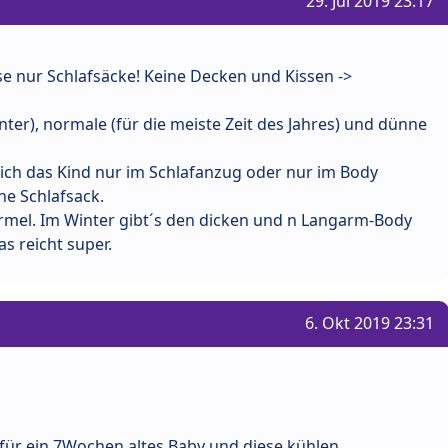
29. Jul 2019 23:17
e nur Schlafsäcke! Keine Decken und Kissen ->
nter), normale (für die meiste Zeit des Jahres) und dünne
 ich das Kind nur im Schlafanzug oder nur im Body
e Schlafsack.
rmel. Im Winter gibt´s den dicken und n Langarm-Body
s reicht super.
6. Okt 2019 23:31
 für ein 7Wochen altes Baby und diese kühlen