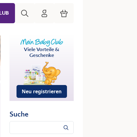
Suche
HiPP Mein Babyclub
Warenkorb
LUB
Viele Vorteile &
Geschenke
Neu registrieren
Suche
Suche