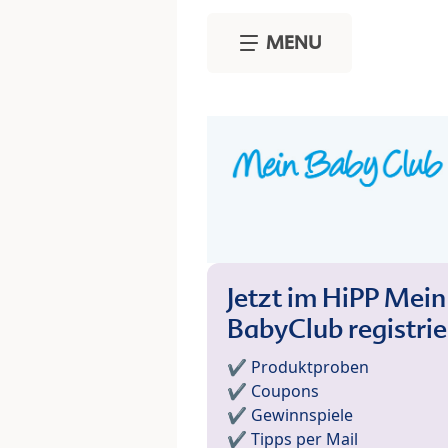
Skip to main content
MENU
Jetzt im HiPP Mein
BabyClub registri
✔️ Produktproben
✔️ Coupons
✔️ Gewinnspiele
✔️ Tipps per Mail