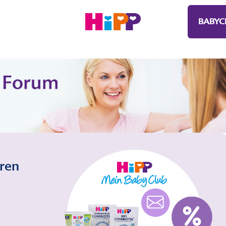
BABYC
eren