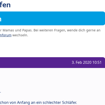
fen
m
er Mamas und Papas. Bei weiteren Fragen, wende dich gerne an
enforum
wechseln.
3. Feb 2020 10:51
.
chon von Anfang an ein schlechter Schläfer.