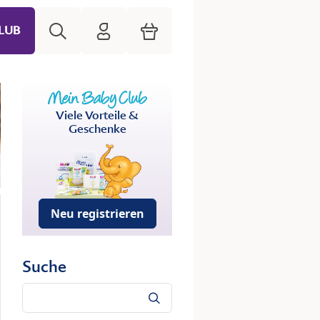
Suche
HiPP Mein Babyclub
Warenkorb
LUB
Viele Vorteile &
Geschenke
Neu registrieren
Suche
Suche