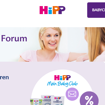
BABYC
eren