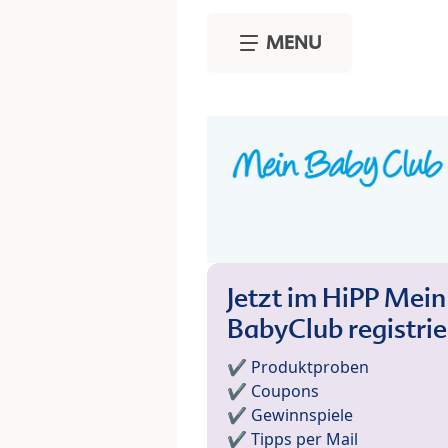
Skip to main content
MENU
Jetzt im HiPP Mein
BabyClub registri
✔️ Produktproben
✔️ Coupons
✔️ Gewinnspiele
✔️ Tipps per Mail