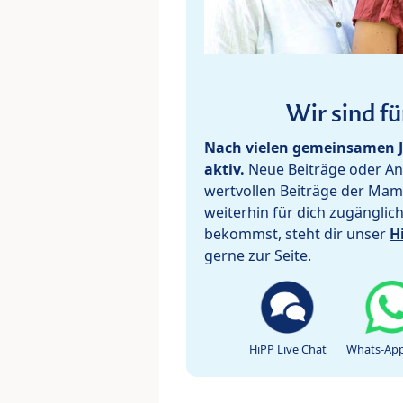
Wir sind fü
Nach vielen gemeinsamen J
aktiv.
Neue Beiträge oder Ant
wertvollen Beiträge der Mam
weiterhin für dich zugänglic
bekommst, steht dir unser
H
gerne zur Seite.
HiPP Live Chat
Whats-App