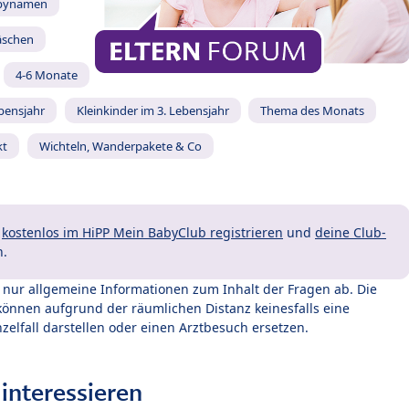
bynamen
äschen
4-6 Monate
ebensjahr
Kleinkinder im 3. Lebensjahr
Thema des Monats
kt
Wichteln, Wanderpakete & Co
t
kostenlos im HiPP Mein BabyClub registrieren
und
deine Club-
n.
t nur allgemeine Informationen zum Inhalt der Fragen ab. Die
können aufgrund der räumlichen Distanz keinesfalls eine
zelfall darstellen oder einen Arztbesuch ersetzen.
interessieren