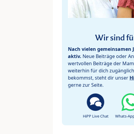
Wir sind fü
Nach vielen gemeinsamen J
aktiv.
Neue Beiträge oder Ant
wertvollen Beiträge der Mam
weiterhin für dich zugänglic
bekommst, steht dir unser
H
gerne zur Seite.
HiPP Live Chat
Whats-App