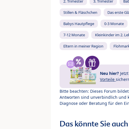
2. Trimester
3. Trimester
Ba
Stillen & Fläschchen
Das erste Gl
Babys Hautpflege
0-3 Monate
7-12 Monate
Kleinkinder im 2. L
Eltern in meiner Region
Flohmar
Neu hier?
Jetz
Vorteile
sicher
Bitte beachten: Dieses Forum bilde
Antworten sind unverbindlich und 
Diagnose oder Beratung für den Ein
Das könnte Sie auch 