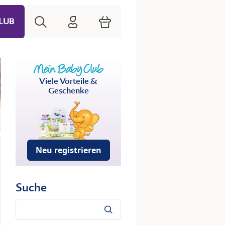
Suche
HiPP Mein Babyclub
Warenkorb
LUB
Viele Vorteile &
Geschenke
Neu registrieren
Suche
Suche