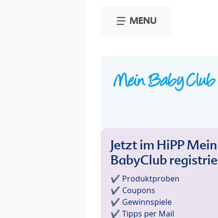
Skip to main content
MENU
Jetzt im HiPP Mein
BabyClub registri
✔️ Produktproben
✔️ Coupons
✔️ Gewinnspiele
✔️ Tipps per Mail