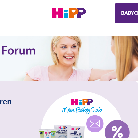
BABYC
eren