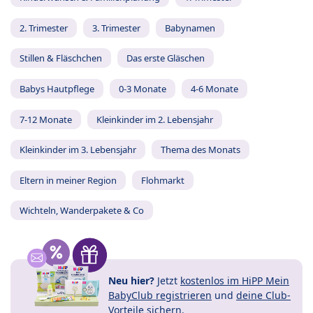
2. Trimester
3. Trimester
Babynamen
Stillen & Fläschchen
Das erste Gläschen
Babys Hautpflege
0-3 Monate
4-6 Monate
7-12 Monate
Kleinkinder im 2. Lebensjahr
Kleinkinder im 3. Lebensjahr
Thema des Monats
Eltern in meiner Region
Flohmarkt
Wichteln, Wanderpakete & Co
Neu hier?
Jetzt
kostenlos im HiPP Mein
BabyClub registrieren
und
deine Club-
Vorteile
sichern.