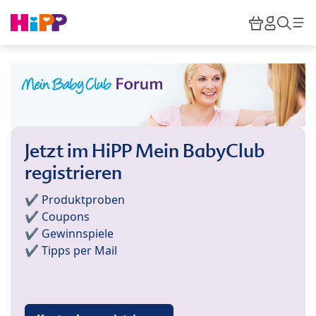
Skip to main content
Warenkor
HiPP M
Such
Jetzt im HiPP Mein BabyClub
registrieren
✔️ Produktproben
✔️ Coupons
✔️ Gewinnspiele
✔️ Tipps per Mail