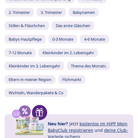
2. Trimester
3. Trimester
Babynamen
Stillen & Fläschchen
Das erste Gläschen
Babys Hautpflege
0-3 Monate
4-6 Monate
7-12 Monate
Kleinkinder im 2. Lebensjahr
Kleinkinder im 3. Lebensjahr
Thema des Monats
Eltern in meiner Region
Flohmarkt
Wichteln, Wanderpakete & Co
Neu hier?
Jetzt
kostenlos im HiPP Mein
BabyClub registrieren
und
deine Club-
Vorteile
sichern.