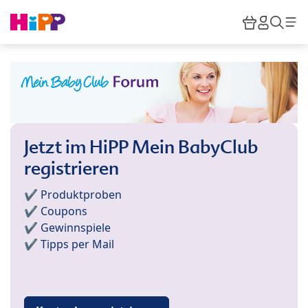
Skip to main content
Warenkor
HiPP M
Such
Jetzt im HiPP Mein BabyClub
registrieren
✔️ Produktproben
✔️ Coupons
✔️ Gewinnspiele
✔️ Tipps per Mail