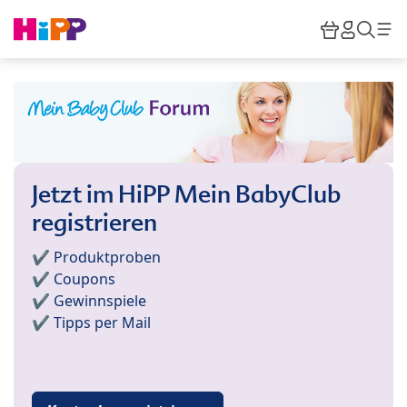
Skip to main content
Warenkor
HiPP M
Such
Jetzt im HiPP Mein BabyClub
registrieren
✔️ Produktproben
✔️ Coupons
✔️ Gewinnspiele
✔️ Tipps per Mail