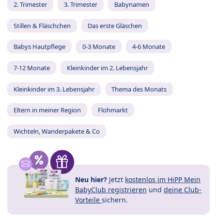
2. Trimester
3. Trimester
Babynamen
Stillen & Fläschchen
Das erste Gläschen
Babys Hautpflege
0-3 Monate
4-6 Monate
7-12 Monate
Kleinkinder im 2. Lebensjahr
Kleinkinder im 3. Lebensjahr
Thema des Monats
Eltern in meiner Region
Flohmarkt
Wichteln, Wanderpakete & Co
Neu hier?
Jetzt
kostenlos im HiPP Mein
BabyClub registrieren
und
deine Club-
Vorteile
sichern.