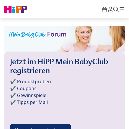
Skip to main content
Warenkor
HiPP M
Such
Jetzt im HiPP Mein BabyClub
registrieren
✔️ Produktproben
✔️ Coupons
✔️ Gewinnspiele
✔️ Tipps per Mail