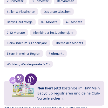
2. Trimester
3. Trimester
Babynamen
Stillen & Fläschchen
Das erste Gläschen
Babys Hautpflege
0-3 Monate
4-6 Monate
7-12 Monate
Kleinkinder im 2. Lebensjahr
Kleinkinder im 3. Lebensjahr
Thema des Monats
Eltern in meiner Region
Flohmarkt
Wichteln, Wanderpakete & Co
Neu hier?
Jetzt
kostenlos im HiPP Mein
BabyClub registrieren
und
deine Club-
Vorteile
sichern.