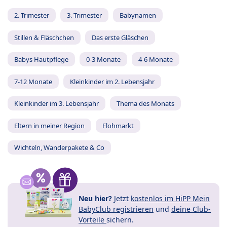
2. Trimester
3. Trimester
Babynamen
Stillen & Fläschchen
Das erste Gläschen
Babys Hautpflege
0-3 Monate
4-6 Monate
7-12 Monate
Kleinkinder im 2. Lebensjahr
Kleinkinder im 3. Lebensjahr
Thema des Monats
Eltern in meiner Region
Flohmarkt
Wichteln, Wanderpakete & Co
Neu hier?
Jetzt
kostenlos im HiPP Mein
BabyClub registrieren
und
deine Club-
Vorteile
sichern.