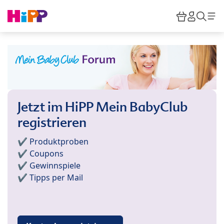
Skip to main content
Warenkor
HiPP M
Such
Jetzt im HiPP Mein BabyClub
registrieren
✔️ Produktproben
✔️ Coupons
✔️ Gewinnspiele
✔️ Tipps per Mail