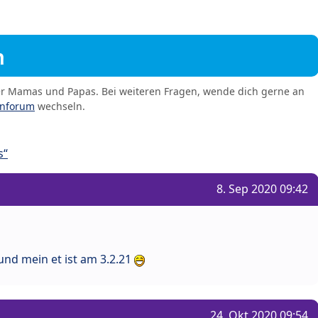
m
er Mamas und Papas. Bei weiteren Fragen, wende dich gerne an
enforum
wechseln.
s“
8. Sep 2020 09:42
und mein et ist am 3.2.21
24. Okt 2020 09:54