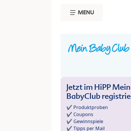
Skip to main content
MENU
Jetzt im HiPP Mein
BabyClub registri
✔️ Produktproben
✔️ Coupons
✔️ Gewinnspiele
✔️ Tipps per Mail