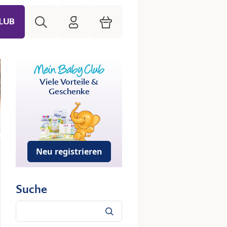
Suche
HiPP Mein Babyclub
Warenkorb
LUB
Viele Vorteile &
Geschenke
Neu registrieren
Suche
Suche