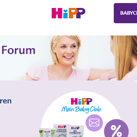
BABYC
eren