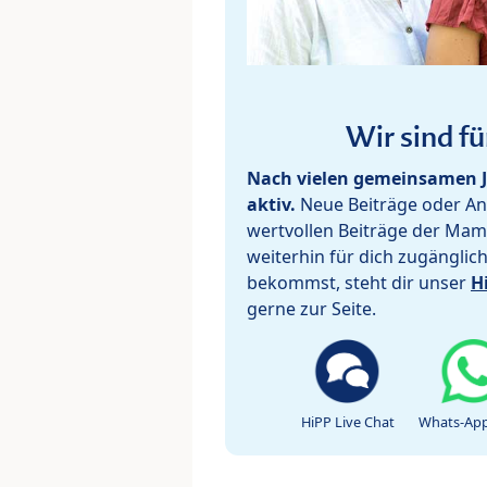
Wir sind fü
Nach vielen gemeinsamen J
aktiv.
Neue Beiträge oder Ant
wertvollen Beiträge der Mam
weiterhin für dich zugänglic
bekommst, steht dir unser
H
gerne zur Seite.
HiPP Live Chat
Whats-App