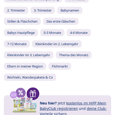
2. Trimester
3. Trimester
Babynamen
Stillen & Fläschchen
Das erste Gläschen
Babys Hautpflege
0-3 Monate
4-6 Monate
7-12 Monate
Kleinkinder im 2. Lebensjahr
Kleinkinder im 3. Lebensjahr
Thema des Monats
Eltern in meiner Region
Flohmarkt
Wichteln, Wanderpakete & Co
Neu hier?
Jetzt
kostenlos im HiPP Mein
BabyClub registrieren
und
deine Club-
Vorteile
sichern.