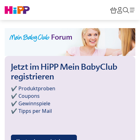
Skip to main content
Warenkor
HiPP M
Such
Jetzt im HiPP Mein BabyClub
registrieren
✔️ Produktproben
✔️ Coupons
✔️ Gewinnspiele
✔️ Tipps per Mail