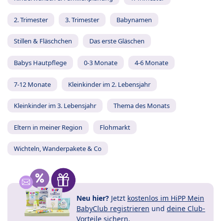
2. Trimester
3. Trimester
Babynamen
Stillen & Fläschchen
Das erste Gläschen
Babys Hautpflege
0-3 Monate
4-6 Monate
7-12 Monate
Kleinkinder im 2. Lebensjahr
Kleinkinder im 3. Lebensjahr
Thema des Monats
Eltern in meiner Region
Flohmarkt
Wichteln, Wanderpakete & Co
Neu hier?
Jetzt
kostenlos im HiPP Mein
BabyClub registrieren
und
deine Club-
Vorteile
sichern.