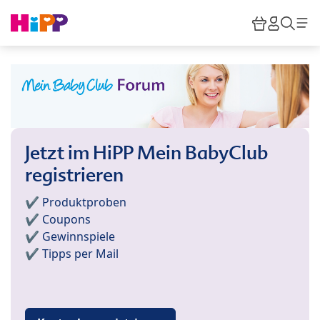
Skip to main content
Warenkor
HiPP M
Such
Jetzt im HiPP Mein BabyClub
registrieren
✔️ Produktproben
✔️ Coupons
✔️ Gewinnspiele
✔️ Tipps per Mail