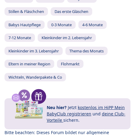
Stillen & Fläschchen
Das erste Gläschen
Babys Hautpflege
0-3 Monate
4-6 Monate
7-12 Monate
Kleinkinder im 2. Lebensjahr
Kleinkinder im 3. Lebensjahr
Thema des Monats
Eltern in meiner Region
Flohmarkt
Wichteln, Wanderpakete & Co
Neu hier?
Jetzt
kostenlos im HiPP Mein
BabyClub registrieren
und
deine Club-
Vorteile
sichern.
Bitte beachten: Dieses Forum bildet nur allgemeine