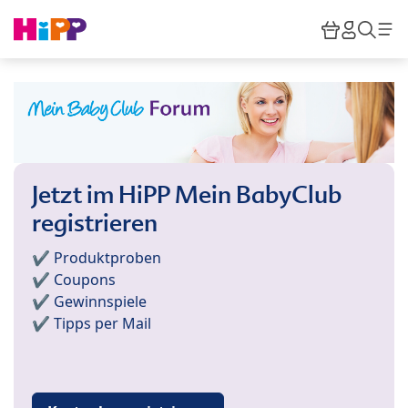
Skip to main content
Warenkor
HiPP M
Such
Jetzt im HiPP Mein BabyClub
registrieren
✔️ Produktproben
✔️ Coupons
✔️ Gewinnspiele
✔️ Tipps per Mail