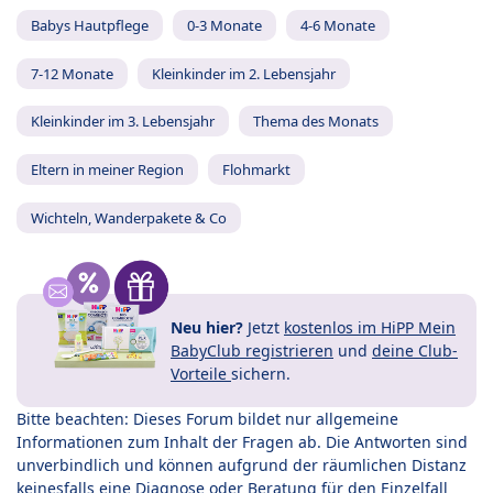
Babys Hautpflege
0-3 Monate
4-6 Monate
7-12 Monate
Kleinkinder im 2. Lebensjahr
Kleinkinder im 3. Lebensjahr
Thema des Monats
Eltern in meiner Region
Flohmarkt
Wichteln, Wanderpakete & Co
Neu hier?
Jetzt
kostenlos im HiPP Mein
BabyClub registrieren
und
deine Club-
Vorteile
sichern.
Bitte beachten: Dieses Forum bildet nur allgemeine
Informationen zum Inhalt der Fragen ab. Die Antworten sind
unverbindlich und können aufgrund der räumlichen Distanz
keinesfalls eine Diagnose oder Beratung für den Einzelfall