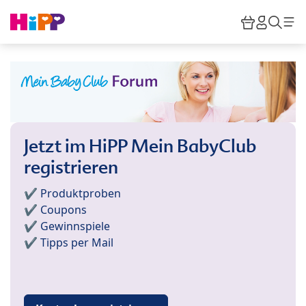
Skip to main content
Warenkor
HiPP M
Such
Jetzt im HiPP Mein BabyClub
registrieren
✔️ Produktproben
✔️ Coupons
✔️ Gewinnspiele
✔️ Tipps per Mail