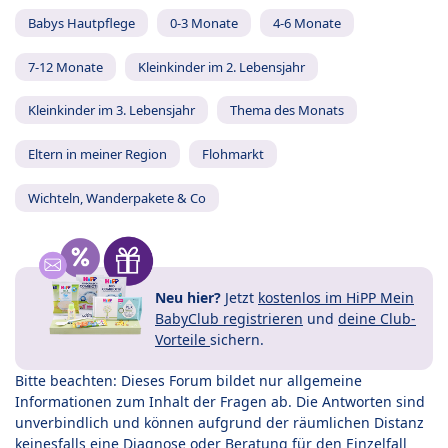
Babys Hautpflege
0-3 Monate
4-6 Monate
7-12 Monate
Kleinkinder im 2. Lebensjahr
Kleinkinder im 3. Lebensjahr
Thema des Monats
Eltern in meiner Region
Flohmarkt
Wichteln, Wanderpakete & Co
Neu hier?
Jetzt
kostenlos im HiPP Mein
BabyClub registrieren
und
deine Club-
Vorteile
sichern.
Bitte beachten: Dieses Forum bildet nur allgemeine
Informationen zum Inhalt der Fragen ab. Die Antworten sind
unverbindlich und können aufgrund der räumlichen Distanz
keinesfalls eine Diagnose oder Beratung für den Einzelfall