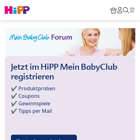
Skip to main content
Warenkor
HiPP M
Such
Jetzt im HiPP Mein BabyClub
registrieren
✔️ Produktproben
✔️ Coupons
✔️ Gewinnspiele
✔️ Tipps per Mail