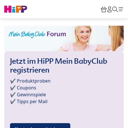
Skip to main content
Warenkor
HiPP M
Such
Jetzt im HiPP Mein BabyClub
registrieren
✔️ Produktproben
✔️ Coupons
✔️ Gewinnspiele
✔️ Tipps per Mail