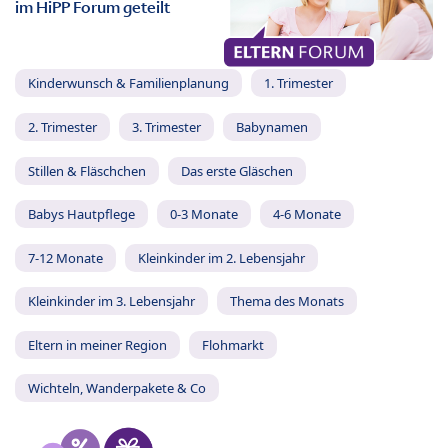
im HiPP Forum geteilt
Kinderwunsch & Familienplanung
1. Trimester
2. Trimester
3. Trimester
Babynamen
Stillen & Fläschchen
Das erste Gläschen
Babys Hautpflege
0-3 Monate
4-6 Monate
7-12 Monate
Kleinkinder im 2. Lebensjahr
Kleinkinder im 3. Lebensjahr
Thema des Monats
Eltern in meiner Region
Flohmarkt
Wichteln, Wanderpakete & Co