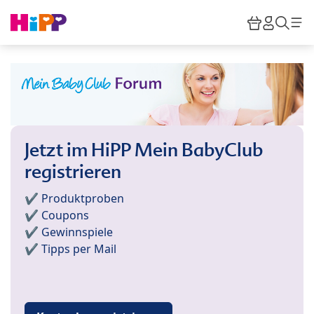
Skip to main content
Warenkor
HiPP M
Such
Jetzt im HiPP Mein BabyClub
registrieren
✔️ Produktproben
✔️ Coupons
✔️ Gewinnspiele
✔️ Tipps per Mail